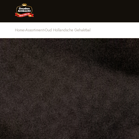
Home
›
Assortiment
›
Oud Hollandsche Gehaktbal